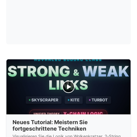
Neues Tutorial: Meistern Sie
fortgeschrittene Techniken
Visualisieren Sie die Logik von Wolkenkratzer, 2-String